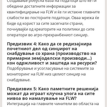
Создавање робусна база на податоци што ќе ги
обедини достапните информации за
квантифицирање на FLW и ќе ги истакне главните
слабости во постојните податоци. Оваа мрежа ќе
биде од корист за сите засегнати страни,
почнувајќи од креаторите на политики до сите
оператори во агро-прехранбениот синџир.
Предизвик 4: Како да се редизајнира
почетниот дел од синџирот на
снабдување со храна (производство на
примарни земјоделски производи…)
кон одржливост и заштеда на ресурси?
Подобрување и усогласување на системите за
мониторинг на FLW низ целиот синџир на
снабдување.
Предизвик 5: Како паметните решенија
можат да играат клучна улога на сите
нивоа во намалување на FLW?
Интеграција на главните чинители во областа на