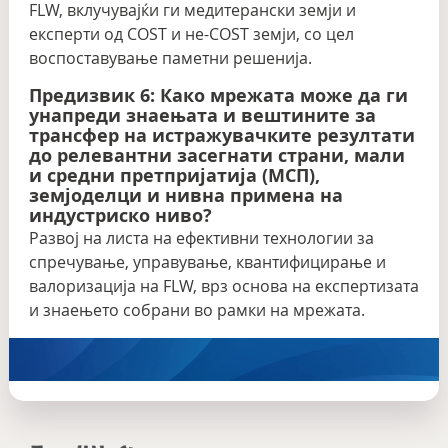
FLW, вклучувајќи ги медитерански земји и
експерти од COST и не-COST земји, со цел
воспоставување паметни решенија.
Предизвик 6: Како мрежата може да ги
унапреди знаењата и вештините за
трансфер на истражувачките резултати
до релевантни засегнати страни, мали
и средни претпријатија (МСП),
земјоделци и нивна примена на
индустриско ниво?
Развој на листа на ефективни технологии за
спречување, управување, квантифицирање и
валоризација на FLW, врз основа на експертизата
и знаењето собрани во рамки на мрежата.