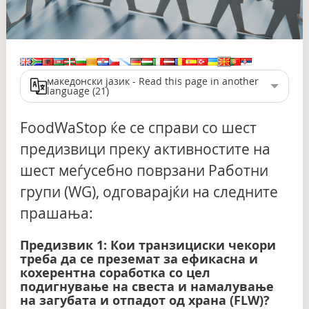
македонски јазик - Read this page in another
language (21)
FoodWaStop ќе се справи со шест
предизвици преку активностите на
шест меѓусебно поврзани Работни
групи (WG), одговарајќи на следните
прашања:
Предизвик 1: Кои транзициски чекори
треба да се преземат за ефикасна и
кохерентна соработка со цел
подигнување на свеста и намалување
на загубата и отпадот од храна (FLW)?