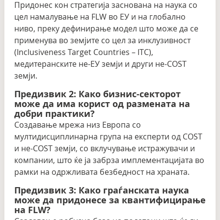
Придонес кон стратегија заснована на наука со
цел намалување на FLW во ЕУ и на глобално
ниво, преку дефинирање модел што може да се
применува во земјите со цел за инклузивност
(Inclusiveness Target Countries – ITC),
медитеранските не-ЕУ земји и други не-COST
земји.
Предизвик 2: Како бизнис-секторот
може да има корист од размената на
добри практики?
Создавање мрежа низ Европа со
мултидисциплинарна група на експерти од COST
и не-COST земји, со вклучување истражувачи и
компании, што ќе ја забрза имплементацијата во
рамки на одржливата безбедност на храната.
Предизвик 3: Како граѓанската наука
може да придонесе за квантифицирање
на FLW?